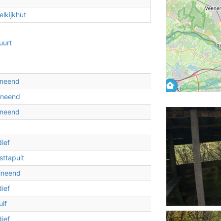
lkijkhut
2
uurt
2
jneend
jneend
jneend
ief
sttapuit
jneend
ief
uif
ief