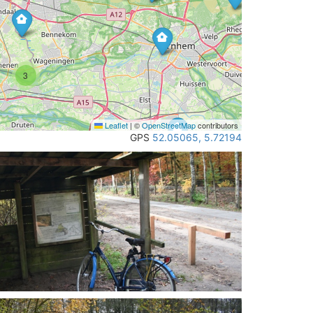
3
Leaflet
|
©
OpenStreetMap
contributors
GPS
52.05065, 5.72194