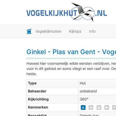
Vogelkijkhutten
Kijktips
Info
3
Ginkel - Plas van Gent - Voge
2
Hoewel hier voornamelijk wilde eenden verblijven, he
voor in dit gebied en soms vliegt er een raaf over. De
heide.
Type
Hut
Beheerder
onbekend
Kijkrichting
360°
Kenmerken
Bezoektijd
Gehele jaar.