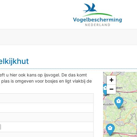
2
4
2
3
3
lkijkhut
eft u hier ook kans op ijsvogel. De das komt
+
 plas is omgeven voor bosjes en ligt vlakbij de
−
2